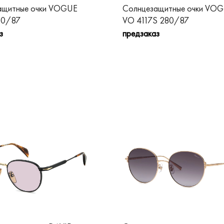
ащитные очки VOGUE
Солнцезащитные очки VO
80/87
VO 4117S 280/87
з
предзаказ