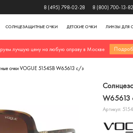
8 (495) 798-02-28
8 (800) 700-13-8
СОЛНЦЕЗАЩИТНЫЕ ОЧКИ
ДЕТСКИЕ ОЧКИ
ЛИНЗЫ ДЛЯ 
Подроб
ируем лучшую цену на любую оправу в Москве
ные очки VOGUE 5154SB W65613 c/з
Солнцез
W65613 
Артикул:
515