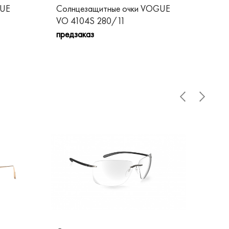
GUE
Солнцезащитные очки VOGUE
Со
VO 4104S 280/11
VO
предзаказ
пре