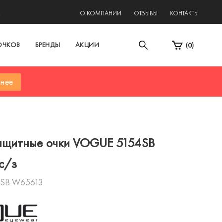
2
О КОМПАНИИ
ОТЗЫВЫ
КОНТАКТЫ
ОЧКОВ
БРЕНДЫ
АКЦИИ
(
0
)
нее
ащитные очки VOGUE 5154SB
c/з
4SB W65613