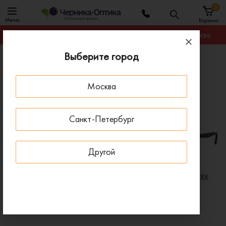
0
Меню
Корзина
Гарантируем лучшую цену на любую оправу в Москве
Выберите город
Главная
Бренды
Очки Ray-Ban
Москва
Очки Ray-Ban
СКИДКИ НА ЛИНЗЫ ДО 30%
СКИДКИ НА ЛИНЗЫ ДО 30%
Санкт-Петербург
ПОД ЗАКАЗ
ПОД ЗАКАЗ
Другой
Очки для зрения Ray-Ban RX
Очки для зрения Ray-Ban RX
5228 5583
6428 2997
8 400 ₽
5 420 ₽
12 000 ₽
7 744 ₽