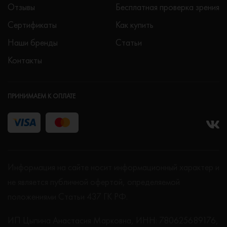
Отзывы
Бесплатная проверка зрения
Сертификаты
Как купить
Наши бренды
Статьи
Контакты
ПРИНИМАЕМ К ОПЛАТЕ
Информация на сайте носит информационный характер и
не является публичной офертой, определяемой
положениями Статьи 437 ГК РФ.
ИП Цыпина Анастасия Марковна, ИНН: 780625689176,