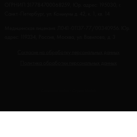
ОГРНИП 317784700068259, Юр. адрес: 195030, г.
Санкт-Петербург, ул. Коммуны д. 42, к. 1, кв. 14
Медицинская лицензия: Л041-01137-77/00340956. Юр.
адрес: 119334, Россия, Москва, ул. Вавилова, д. 3
Согласие на обработку персональных данных
Политика обработки персональных данных
Создание сайта - Студия Netlab