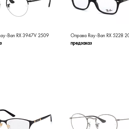
ay-Ban RX 3947V 2509
Оправа Ray-Ban RX 5228 2
з
предзаказ