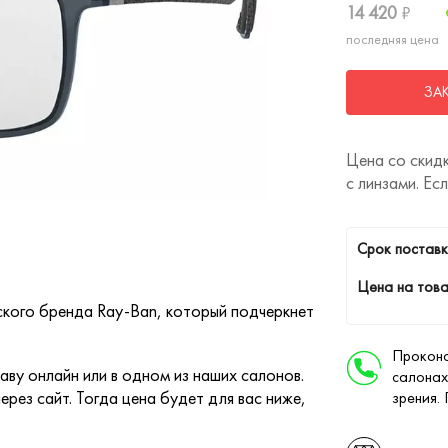
14 420
₽
последняя цена
ЗА
Цена со скидк
с линзами. Ес
Cрок поставк
Цена на това
ского бренда Ray-Ban, который подчеркнет
Проконс
ву онлайн или в одном из наших салонов.
салонах
ерез сайт. Тогда цена будет для вас ниже,
зрения.