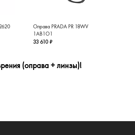
 2620
Оправа PRADA PR 18WV
Оп
1AB1O1
1A
33 610 ₽
32
рения (оправа + линзы)!