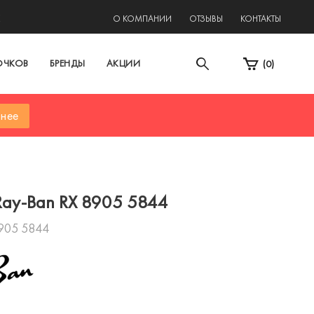
2
О КОМПАНИИ
ОТЗЫВЫ
КОНТАКТЫ
ОЧКОВ
БРЕНДЫ
АКЦИИ
(
0
)
нее
ay-Ban RX 8905 5844
905 5844