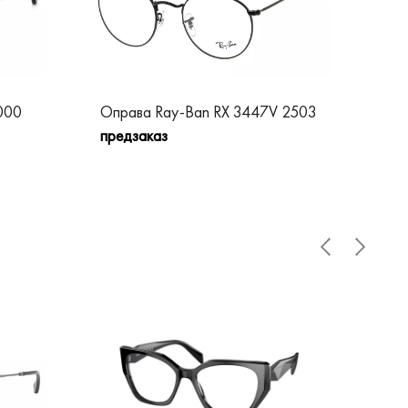
000
Оправа Ray-Ban RX 3447V 2503
Опр
предзаказ
пре