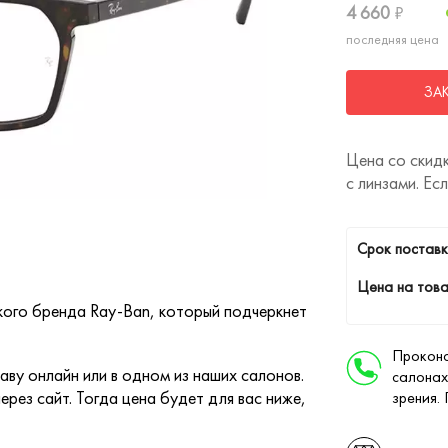
4 660
₽
последняя цена
ЗА
Цена со скидк
с линзами. Ес
Cрок поставк
Цена на това
кого бренда Ray-Ban, который подчеркнет
Проконс
ву онлайн или в одном из наших салонов.
салонах
ерез сайт. Тогда цена будет для вас ниже,
зрения.