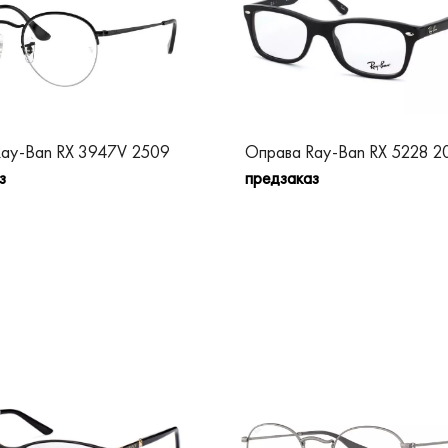
ay-Ban RX 3947V 2509
Оправа Ray-Ban RX 5228 2
з
предзаказ