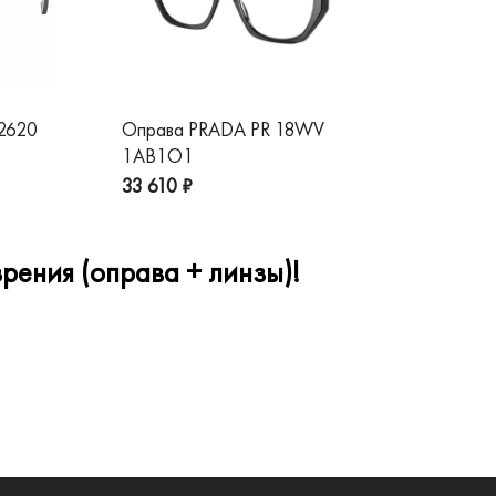
 2620
Оправа PRADA PR 18WV
Оп
1AB1O1
1A
33 610 ₽
32
рения (оправа + линзы)!