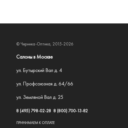
Lacoste
Liu Jo
Marc Jacobs
Matsuda
© Черника-Оптика, 2015-2026
Max Mara
Max&Co
Салоны в Москве
Merel
ул. Бутырский Вал д. 4
Mexx
ул. Профсоюзная д. 64/66
MontBlanc
ул. Земляной Вал д. 25
Moschino
Nifties
8 (495) 798-02-28
8 (800) 700-13-82
Pepe Jeans
ПРИНИМАЕМ К ОПЛАТЕ