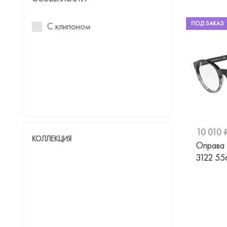
Dolce&Gabbana
ПОД ЗАКАЗ
С клипоном
Donna
Einstoffen
Emilio Pucci
Emily Wu
Emporio Armani
EYENEYE
10 010 
КОЛЛЕКЦИЯ
Оправа
Fisher-Price
3122 55
FRED
Furla
Giorgio Armani
Gresso