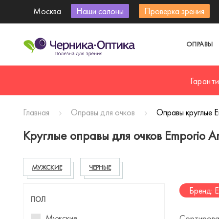
Москва
Наши салоны
Проверка зрения
ОПРАВЫ
Гарант
Главная
Оправы для очков
Оправы круглые E
Круглые оправы для очков Emporio A
МУЖСКИЕ
ЧЕРНЫЕ
Бренд: E
ПОЛ
Мужские
Сортирова