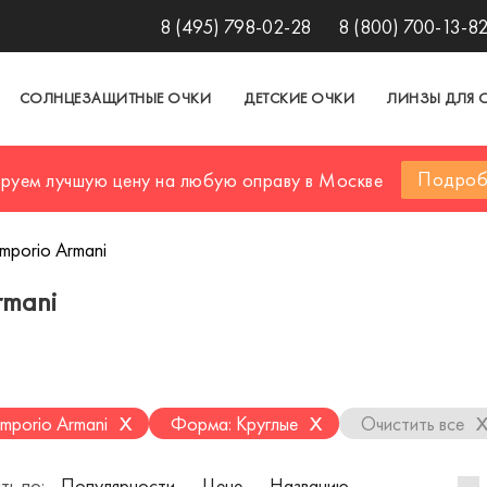
8 (495) 798-02-28
8 (800) 700-13-8
СОЛНЦЕЗАЩИТНЫЕ ОЧКИ
ДЕТСКИЕ ОЧКИ
ЛИНЗЫ ДЛЯ 
Подроб
ируем лучшую цену на любую оправу в Москве
mporio Armani
rmani
x
x
mporio Armani
Форма: Круглые
Очистить все
ть по:
Популярности
Цене
Названию