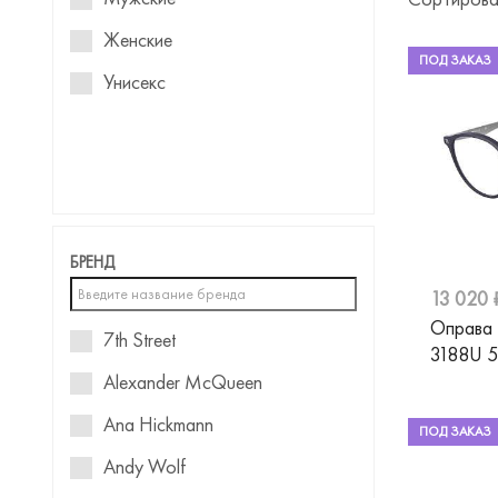
Женские
ПОД ЗАКАЗ
Унисекс
БРЕНД
13 020 
Оправа
7th Street
3188U 
Alexander McQueen
Ana Hickmann
ПОД ЗАКАЗ
Andy Wolf