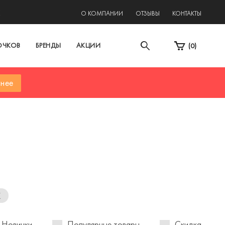
2
О КОМПАНИИ
ОТЗЫВЫ
КОНТАКТЫ
ОЧКОВ
БРЕНДЫ
АКЦИИ
(
0
)
нее
x
Новинки
Популярные товары
Скидка