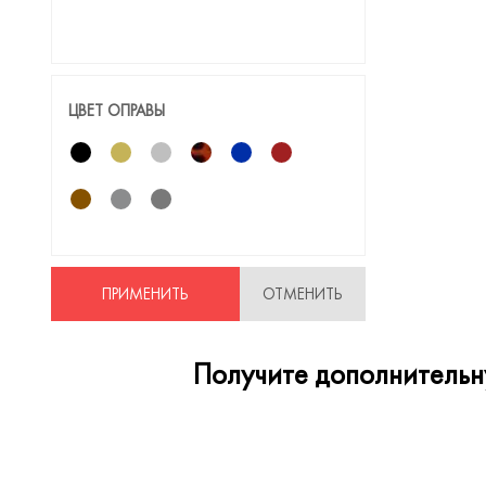
Gucci
Guess
ЦВЕТ ОПРАВЫ
Guess by Marciano
Hackett
Hickmann
Hot Wheels
Hugo
ПРИМЕНИТЬ
ОТМЕНИТЬ
Humphreys
Jaguar
Получите дополнительну
Jimmy Choo
Just Cavalli