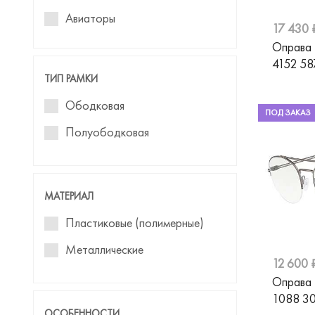
Bulget
Авиаторы
17 430 
Calvin Klein
Кошачий глаз
Оправа
4152 5
Carolina Herrera
Бабочка
ТИП РАМКИ
Carrera
Clubmaster
Ободковая
ПОД ЗАКАЗ
Cartier
Pillow (Подушка)
Полуободковая
Cazal
Панто
Chloe
МАТЕРИАЛ
Chopard
Пластиковые (полимерные)
Christian Lacroix
Металлические
David Beckham
12 600 
Davidoff
Оправа
1088 3
Dior
ОСОБЕННОСТИ