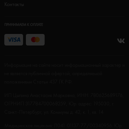
Контакты
ПРИНИМАЕМ К ОПЛАТЕ
Информация на сайте носит информационный характер и
не является публичной офертой, определяемой
положениями Статьи 437 ГК РФ.
ИП Цыпина Анастасия Марковна, ИНН: 780625689176,
ОГРНИП 317784700068259, Юр. адрес: 195030, г.
Санкт-Петербург, ул. Коммуны д. 42, к. 1, кв. 14
Медицинская лицензия: Л041-01137-77/00340956. Юр.