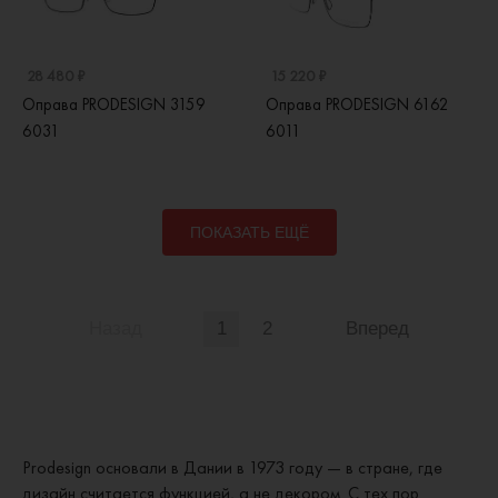
28 480 ₽
15 220 ₽
Оправа PRODESIGN 3159
Оправа PRODESIGN 6162
6031
6011
ПОКАЗАТЬ ЕЩЁ
Назад
1
2
Вперед
Prodesign основали в Дании в 1973 году — в стране, где
дизайн считается функцией, а не декором. С тех пор