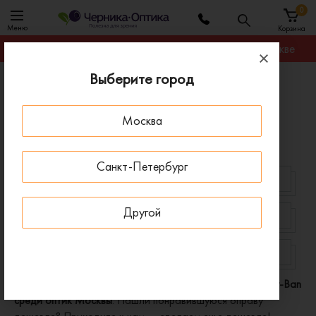
0
Меню
Корзина
Гарантируем лучшую цену на любую оправу в Москве
Выберите город
Главная
Оправы для очков
Оправы Ray-Ban женские
Москва
Женские оправы и очки для зрения Ray-Ban
Санкт-Петербург
СИНИЕ
КРУГЛЫЕ
Другой
ОВАЛЬНЫЕ
ТИТАНОВЫЕ
ПЛАСТИКОВЫЕ
БЕЗОБОДКОВЫЕ
Гарантируем самую низкую цену на женские оправы Ray-Ban
среди оптик Москвы
. Нашли понравившуюся оправу