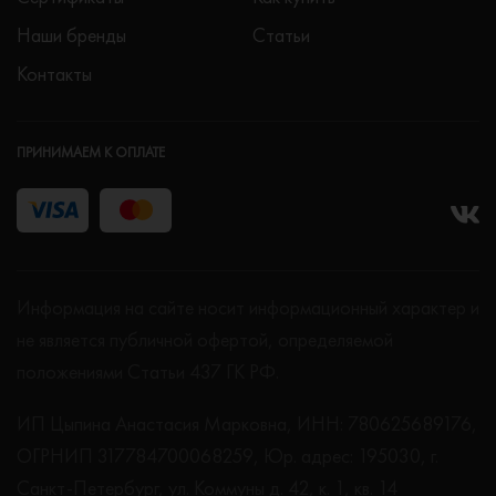
Наши бренды
Статьи
Контакты
ПРИНИМАЕМ К ОПЛАТЕ
Информация на сайте носит информационный характер и
не является публичной офертой, определяемой
положениями Статьи 437 ГК РФ.
ИП Цыпина Анастасия Марковна, ИНН: 780625689176,
ОГРНИП 317784700068259, Юр. адрес: 195030, г.
Санкт-Петербург, ул. Коммуны д. 42, к. 1, кв. 14