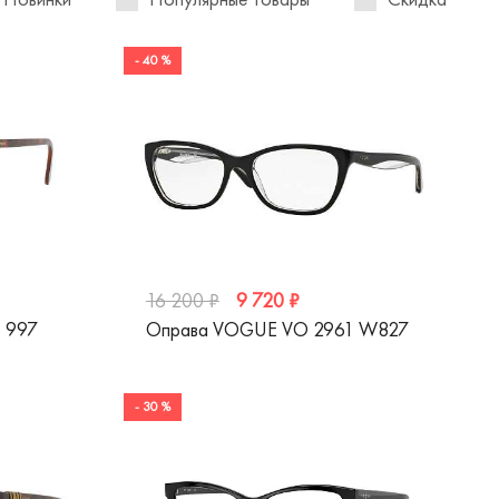
- 40 %
9 720 ₽
16 200 ₽
 997
Оправа VOGUE VO 2961 W827
- 30 %