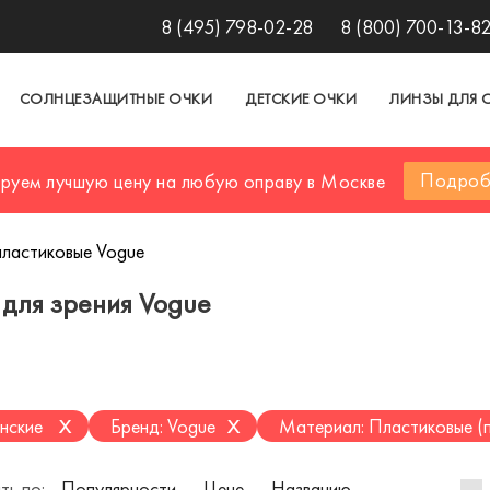
8 (495) 798-02-28
8 (800) 700-13-8
СОЛНЦЕЗАЩИТНЫЕ ОЧКИ
ДЕТСКИЕ ОЧКИ
ЛИНЗЫ ДЛЯ 
Подроб
ируем лучшую цену на любую оправу в Москве
пластиковые Vogue
 для зрения Vogue
x
x
нские
Бренд: Vogue
Материал: Пластиковые (
ть по:
Популярности
Цене
Названию