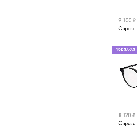
Nifties
Nike
9 100 ₽
Pepe Jeans
Оправа
Pierre Cardin
Polaroid
ПОД ЗАКАЗ
Prada
Prodesign
Puma
Ray-Ban
Revlon
8 120 ₽
Trussardi
Оправа
Orgreen