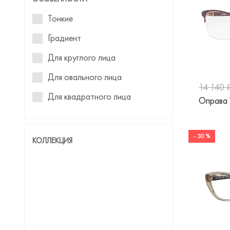
Costantini eXta
Тонкие
Davidoff
Градиент
Diesel
Для круглого лица
Dior
Для овального лица
14 140 
Dolce&Gabbana
Для квадратного лица
Оправа
Donna
Для прямоугольного лица
Einstoffen
Для треугольного лица
- 30 %
КОЛЛЕКЦИЯ
Emilio Pucci
Emily Wu
Emporio Armani
Ermenegildo Zegna
EYENEYE