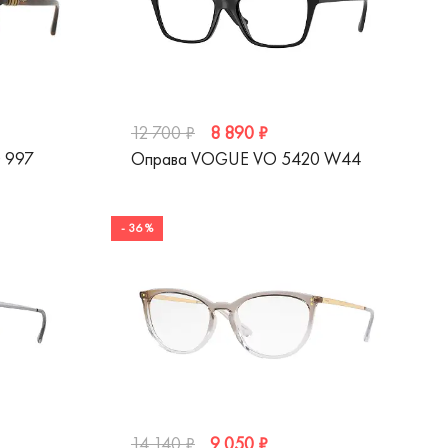
8 890 ₽
12 700 ₽
 997
Оправа VOGUE VO 5420 W44
- 36 %
9 050 ₽
14 140 ₽