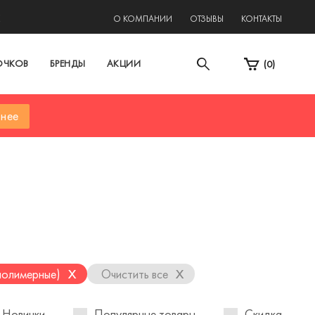
2
О КОМПАНИИ
ОТЗЫВЫ
КОНТАКТЫ
ОЧКОВ
БРЕНДЫ
АКЦИИ
(
0
)
нее
x
x
полимерные)
Очистить все
Новинки
Популярные товары
Скидка