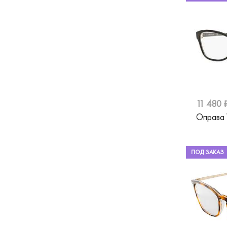
Just Cavalli
Lacoste
Liu Jo
Marc Jacobs
Matsuda
Max Mara
11 480 
Оправа
Max&Co
Merel
ПОД ЗАКАЗ
Mexx
Miu Miu
MontBlanc
Moschino