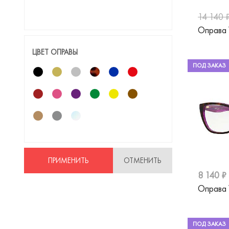
14 140 
Estilo
Оправа
Furla
ЦВЕТ ОПРАВЫ
Gucci
ПОД ЗАКАЗ
Guess
Guess by Marciano
Hackett
Hickmann
Hugo
ПРИМЕНИТЬ
ОТМЕНИТЬ
Humphreys
8 140 ₽
Оправа
Jaguar
Jimmy Choo
ПОД ЗАКАЗ