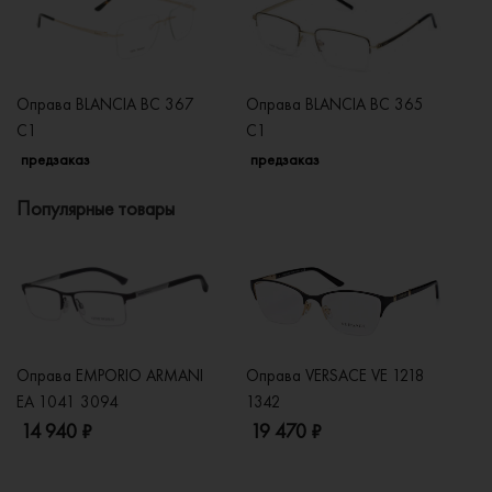
Оправа BLANCIA BC 367
Оправа BLANCIA BC 365
О
C1
C1
C
предзаказ
предзаказ
п
Популярные товары
Оправа EMPORIO ARMANI
Оправа VERSACE VE 1218
Оп
EA 1041 3094
1342
2
14 940 ₽
19 470 ₽
1