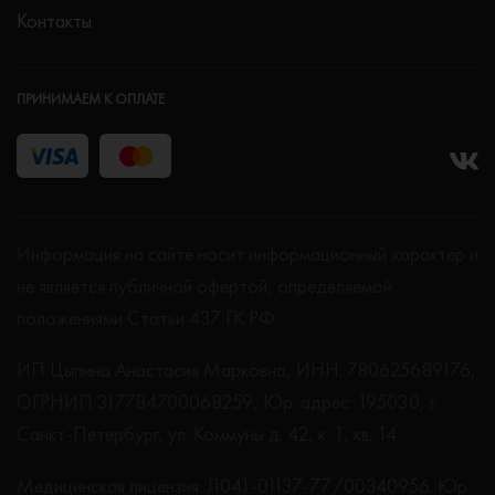
Контакты
ПРИНИМАЕМ К ОПЛАТЕ
Информация на сайте носит информационный характер и
не является публичной офертой, определяемой
положениями Статьи 437 ГК РФ.
ИП Цыпина Анастасия Марковна, ИНН: 780625689176,
ОГРНИП 317784700068259, Юр. адрес: 195030, г.
Санкт-Петербург, ул. Коммуны д. 42, к. 1, кв. 14
Медицинская лицензия: Л041-01137-77/00340956. Юр.