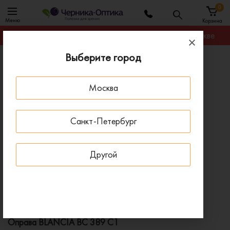
0
Меню
Корзина
Гарантируем лучшую цену на любую оправу в Москве
Выберите город
Главная
Оправы для очков
Оправа BLANCIA BC 389 C1
Москва
- 30 % ДО 15 АВГУСТА
Санкт-Петербург
Другой
Оправа BLANCIA BC 389 C1