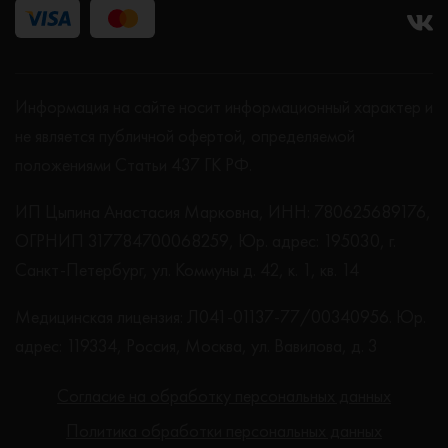
Информация на сайте носит информационный характер и
не является публичной офертой, определяемой
положениями Статьи 437 ГК РФ.
ИП Цыпина Анастасия Марковна, ИНН: 780625689176,
ОГРНИП 317784700068259, Юр. адрес: 195030, г.
Санкт-Петербург, ул. Коммуны д. 42, к. 1, кв. 14
Медицинская лицензия: Л041-01137-77/00340956. Юр.
адрес: 119334, Россия, Москва, ул. Вавилова, д. 3
Согласие на обработку персональных данных
Политика обработки персональных данных