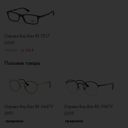
Оправа Ray-Ban RX 7017
2000
6 170 ₽
8 820 ₽
Похожие товары:
Оправа Ray-Ban RX 3447V
Оправа Ray-Ban RX 3947V
Оп
2991
2509
2
предзаказ
предзаказ
п