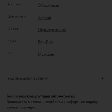
Тип рамки:
Ободковая
Цвет оправы:
Чёрный
Форма:
Прямоугольные
Бренд:
Ray-Ban
Пол:
Мужские
КАК ПРИОБРЕСТИ ОПРАВУ
Бесплатная консультация оптометриста.
Запишитесь в салон — подберем комфортную оправу
нужного размера.