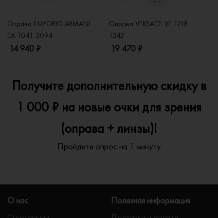
Оправа EMPORIO ARMANI
Оправа VERSACE VE 1218
Оп
EA 1041 3094
1342
2
14 940 ₽
19 470 ₽
1
Получите дополнительную скидку в
1 000 ₽ на новые очки для зрения
(оправа + линзы)!
Пройдите опрос на 1 минуту
О нас
Полезная информация
О компании
Доставка и оплата