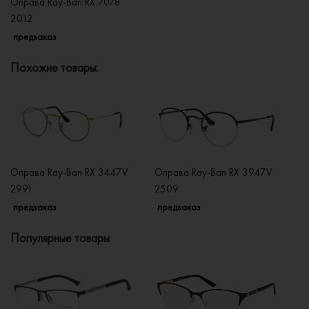
Оправа Ray-Ban RX 7078
2012
предзаказ
Похожие товары:
Оправа Ray-Ban RX 3447V
Оправа Ray-Ban RX 3947V
Оп
2991
2509
2
предзаказ
предзаказ
п
Популярные товары