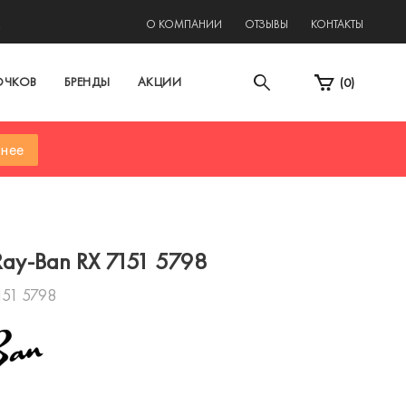
2
О КОМПАНИИ
ОТЗЫВЫ
КОНТАКТЫ
ОЧКОВ
БРЕНДЫ
АКЦИИ
(
0
)
нее
ay-Ban RX 7151 5798
151 5798