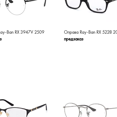
ay-Ban RX 3947V 2509
Оправа Ray-Ban RX 5228 2
з
предзаказ