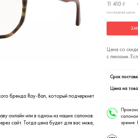
11 410
₽
последняя цена
ЗА
Цена со скидк
с линзами. Ес
Cрок поставк
Цена на това
кого бренда Ray-Ban, который подчеркнет
Проконс
ву онлайн или в одном из наших салонов.
салонах
ерез сайт. Тогда цена будет для вас ниже,
зрения.