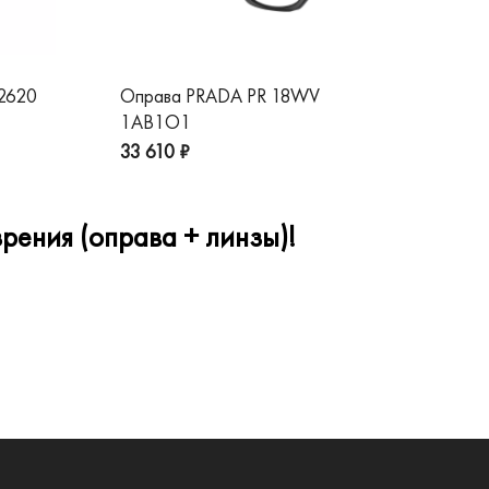
 2620
Оправа PRADA PR 18WV
Оп
1AB1O1
1A
33 610 ₽
32
рения (оправа + линзы)!