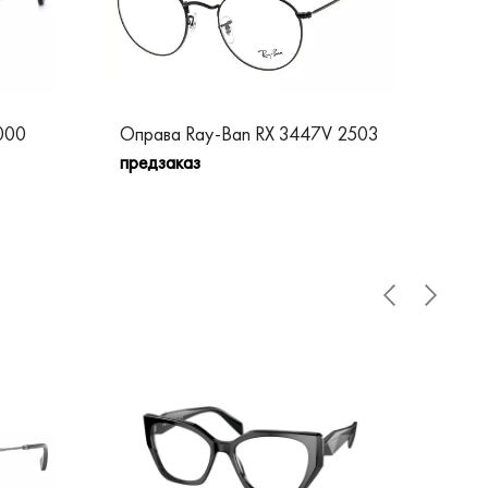
000
Оправа Ray-Ban RX 3447V 2503
Опр
предзаказ
пре