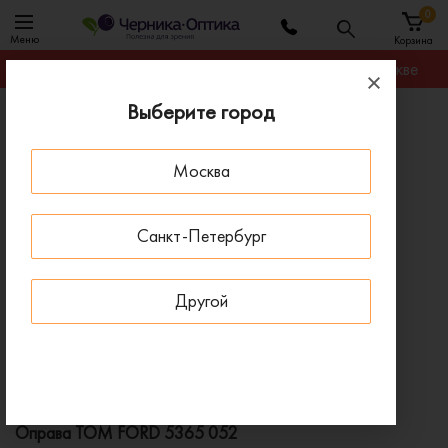
0
Меню
Корзина
Гарантируем лучшую цену на любую оправу в Москве
Выберите город
Главная
Оправы для очков
Оправа TOM FORD 5365 052
Москва
ПОД ЗАКАЗ
Санкт-Петербург
Другой
Оправа TOM FORD 5365 052