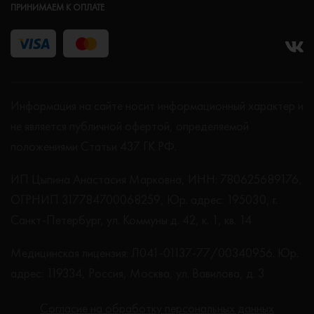
ПРИНИМАЕМ К ОПЛАТЕ
Информация на сайте носит информационный характер и
не является публичной офертой, определяемой
положениями Статьи 437 ГК РФ.
ИП Цыпина Анастасия Марковна, ИНН: 780625689176,
ОГРНИП 317784700068259, Юр. адрес: 195030, г.
Санкт-Петербург, ул. Коммуны д. 42, к. 1, кв. 14
Медицинская лицензия: Л041-01137-77/00340956. Юр.
адрес: 119334, Россия, Москва, ул. Вавилова, д. 3
Согласие на обработку персональных данных