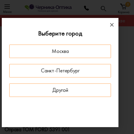
0
Меню
Корзина
Гарантируем лучшую цену на любую оправу в Москве
Выберите город
Главная
Оправы для очков
Оправа TOM FORD 5391 001
Москва
ПОД ЗАКАЗ
Санкт-Петербург
Другой
Оправа TOM FORD 5391 001