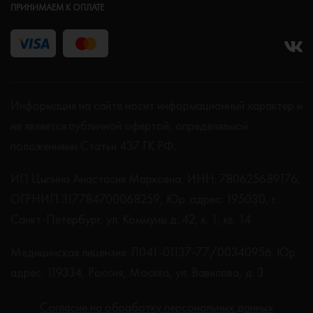
ПРИНИМАЕМ К ОПЛАТЕ
Информация на сайте носит информационный характер и
не является публичной офертой, определяемой
положениями Статьи 437 ГК РФ.
ИП Цыпина Анастасия Марковна, ИНН: 780625689176,
ОГРНИП 317784700068259, Юр. адрес: 195030, г.
Санкт-Петербург, ул. Коммуны д. 42, к. 1, кв. 14
Медицинская лицензия: Л041-01137-77/00340956. Юр.
адрес: 119334, Россия, Москва, ул. Вавилова, д. 3
Согласие на обработку персональных данных