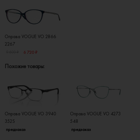
Оправа VOGUE VO 2866
2267
6 720 ₽
9 600 ₽
Похожие товары:
Оправа VOGUE VO 3940
Оправа VOGUE VO 4273
О
352S
548
2
предзаказ
предзаказ
п