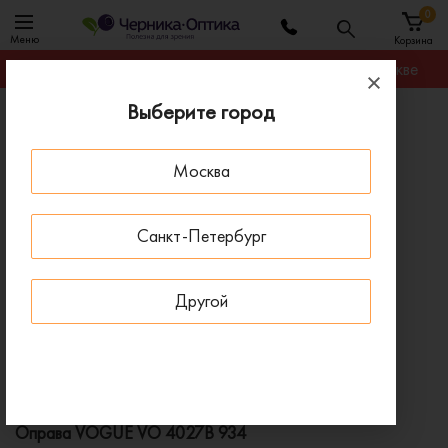
0
Меню
Корзина
Гарантируем лучшую цену на любую оправу в Москве
Выберите город
Главная
Оправы для очков
Оправа VOGUE VO 4027B 934
Москва
ПОД ЗАКАЗ
Санкт-Петербург
Другой
Оправа VOGUE VO 4027B 934