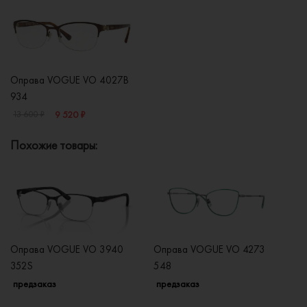
Оправа VOGUE VO 4027B
934
9 520 ₽
13 600 ₽
Похожие товары:
Оправа VOGUE VO 3940
Оправа VOGUE VO 4273
О
352S
548
2
предзаказ
предзаказ
п