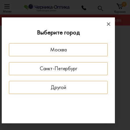
0
Меню
Корзина
Гарантируем лучшую цену на любую оправу в Москве
Выберите город
Главная
Оправы для очков
Оправа BARBIE BBV030 LIL 11-VD
Москва
- 30 % ДО 15 АВГУСТА
НОВИНКА
Санкт-Петербург
Другой