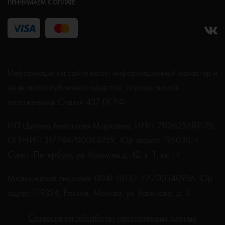
ПРИНИМАЕМ К ОПЛАТЕ
Информация на сайте носит информационный характер и
не является публичной офертой, определяемой
положениями Статьи 437 ГК РФ.
ИП Цыпина Анастасия Марковна, ИНН: 780625689176,
ОГРНИП 317784700068259, Юр. адрес: 195030, г.
Санкт-Петербург, ул. Коммуны д. 42, к. 1, кв. 14
Медицинская лицензия: Л041-01137-77/00340956. Юр.
адрес: 119334, Россия, Москва, ул. Вавилова, д. 3
Согласие на обработку персональных данных