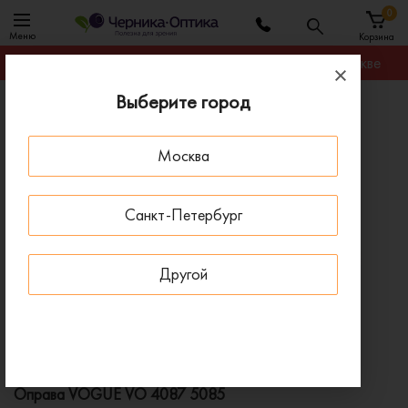
0
Меню
Корзина
Гарантируем лучшую цену на любую оправу в Москве
Выберите город
Главная
Оправы для очков
Оправа VOGUE VO 4087 5085
Москва
ПОД ЗАКАЗ
Санкт-Петербург
Другой
Оправа VOGUE VO 4087 5085