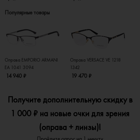
Популярные товары
Оправа EMPORIO ARMANI
Оправа VERSACE VE 1218
Оп
EA 1041 3094
1342
2
14 940 ₽
19 470 ₽
1
Получите дополнительную скидку в
1 000 ₽ на новые очки для зрения
(оправа + линзы)!
Пройдите опрос на 1 минуту