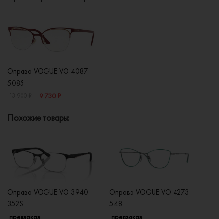
Оправа VOGUE VO 4087
5085
9 730 ₽
13 900 ₽
Похожие товары:
Оправа VOGUE VO 3940
Оправа VOGUE VO 4273
О
352S
548
2
предзаказ
предзаказ
п