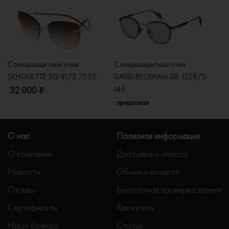
Солнцезащитные очки
Солнцезащитные очки
Со
SILHOUETTE SG 8175 7530
DAVID BECKHAM DB 1228/S
C
I46
32 000 ₽
5
предзаказ
О нас
Полезная информация
О компании
Доставка и оплата
Новости
Обмен и возврат
Отзывы
Бесплатная проверка зрения
Сертификаты
Как купить
Наши бренды
Статьи