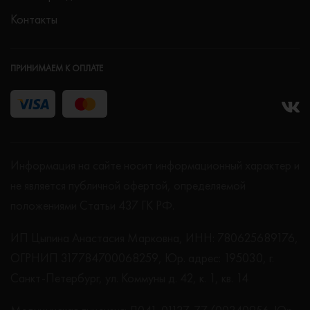
Контакты
ПРИНИМАЕМ К ОПЛАТЕ
Информация на сайте носит информационный характер и
не является публичной офертой, определяемой
положениями Статьи 437 ГК РФ.
ИП Цыпина Анастасия Марковна, ИНН: 780625689176,
ОГРНИП 317784700068259, Юр. адрес: 195030, г.
Санкт-Петербург, ул. Коммуны д. 42, к. 1, кв. 14