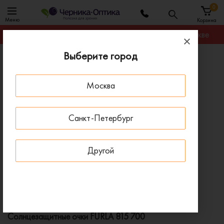
0
Меню
Корзина
Гарантируем лучшую цену на любую оправу в Москве
Выберите город
Главная
Солнцезащитные очки
Солнцезащитные очки FURLA 815 700
Москва
- 30 % ДО 15 АВГУСТА
Санкт-Петербург
Другой
Солнцезащитные очки FURLA 815 700