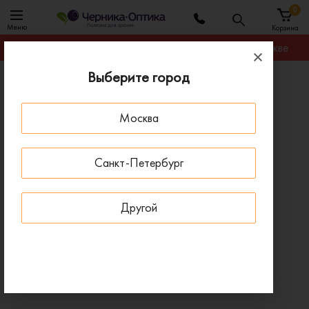
0
Меню
Корзина
Гарантируем лучшую цену на любую оправу в Москве
Выберите город
Главная
Солнцезащитные очки
Солнцезащитные очки VENTOE VS6095 01
Москва
- 40 % ДО 15 АВГУСТА
Санкт-Петербург
Другой