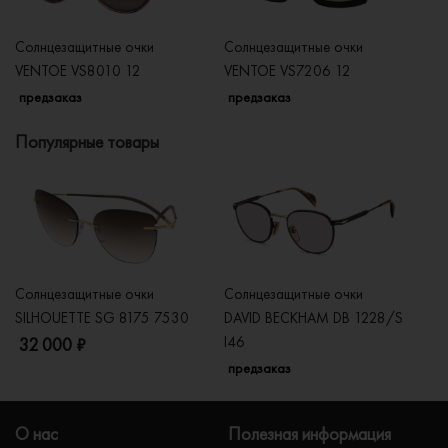
Солнцезащитные очки
Солнцезащитные очки
Со
VENTOE VS8010 12
VENTOE VS7206 12
V
предзаказ
предзаказ
п
Популярные товары
Солнцезащитные очки
Солнцезащитные очки
Со
SILHOUETTE SG 8175 7530
DAVID BECKHAM DB 1228/S
C
I46
32 000 ₽
5
предзаказ
О нас
Полезная информация