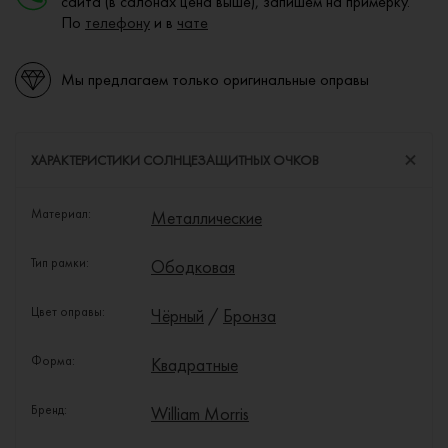
сайта (в салонах цена выше), запишем на примерку.
По
телефону
и в
чате
Мы предлагаем только оригинальные оправы
ХАРАКТЕРИСТИКИ СОЛНЦЕЗАЩИТНЫХ ОЧКОВ
Материал:
Металлические
Тип рамки:
Ободковая
Цвет оправы:
Чёрный
/
Бронза
Форма:
Квадратные
Бренд:
William Morris