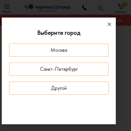
0
Меню
Корзина
Гарантируем лучшую цену на любую оправу в Москве
Выберите город
Главная
Солнцезащитные очки
Солнцезащитные очки William Morris 10091 5041
Москва
ДОСТАВКА 1-4 ДНЯ
Санкт-Петербург
Другой