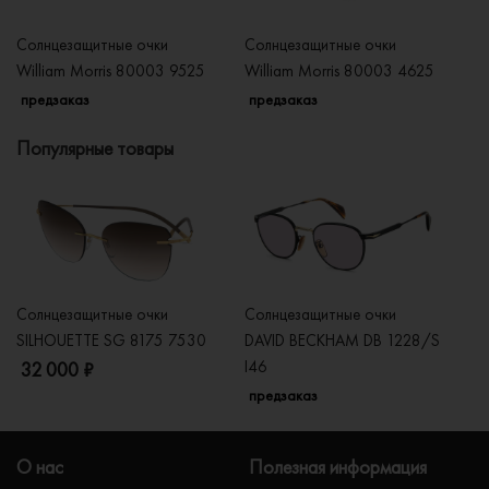
Солнцезащитные очки
Солнцезащитные очки
Со
William Morris 80003 9525
William Morris 80003 4625
Wi
предзаказ
предзаказ
п
Популярные товары
Солнцезащитные очки
Солнцезащитные очки
Со
SILHOUETTE SG 8175 7530
DAVID BECKHAM DB 1228/S
C
I46
32 000 ₽
5
предзаказ
О нас
Полезная информация