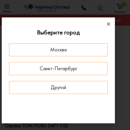
0
Меню
Корзина
Гарантируем лучшую цену на любую оправу в Москве
Выберите город
Главная
Оправы для очков
Оправа TOM FORD 5471 052
Москва
ПОД ЗАКАЗ
Санкт-Петербург
Другой
Оправа TOM FORD 5471 052