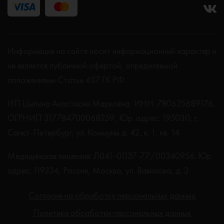
Информация на сайте носит информационный характер и
не является публичной офертой, определяемой
положениями Статьи 437 ГК РФ.
ИП Цыпина Анастасия Марковна, ИНН: 780625689176,
ОГРНИП 317784700068259, Юр. адрес: 195030, г.
Санкт-Петербург, ул. Коммуны д. 42, к. 1, кв. 14
Медицинская лицензия: Л041-01137-77/00340956. Юр.
адрес: 119334, Россия, Москва, ул. Вавилова, д. 3
Согласие на обработку персональных данных
Политика обработки персональных данных