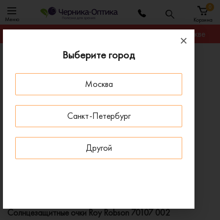
0
Меню
Корзина
Гарантируем лучшую цену на любую оправу в Москве
Выберите город
Главная
Солнцезащитные очки
Солнцезащитные очки Roy Robson 70107 002
Москва
ДОСТАВКА 1-4 ДНЯ
Санкт-Петербург
Другой
Солнцезащитные очки Roy Robson 70107 002