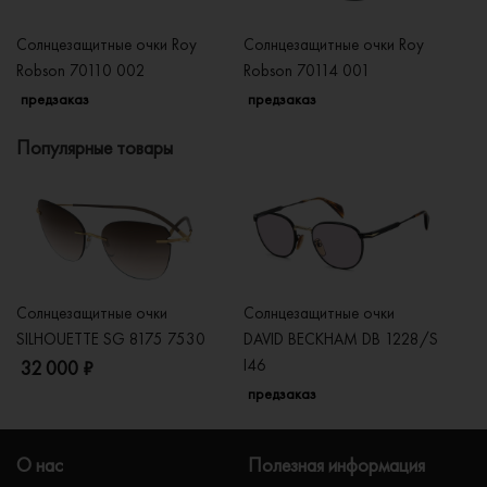
Солнцезащитные очки Roy
Солнцезащитные очки Roy
Со
Robson 70110 002
Robson 70114 001
R
предзаказ
предзаказ
п
Популярные товары
Солнцезащитные очки
Солнцезащитные очки
Со
SILHOUETTE SG 8175 7530
DAVID BECKHAM DB 1228/S
C
I46
32 000 ₽
5
предзаказ
О нас
Полезная информация